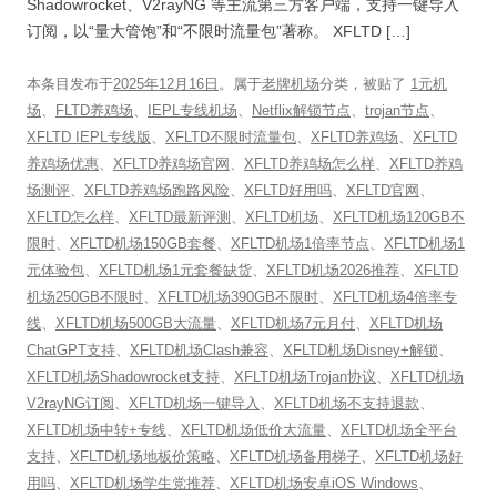
Shadowrocket、V2rayNG 等主流第三方客户端，支持一键导入
订阅，以“量大管饱”和“不限时流量包”著称。 XFLTD […]
本条目发布于
2025年12月16日
。属于
老牌机场
分类，被贴了
1元机
场
、
FLTD养鸡场
、
IEPL专线机场
、
Netflix解锁节点
、
trojan节点
、
XFLTD IEPL专线版
、
XFLTD不限时流量包
、
XFLTD养鸡场
、
XFLTD
养鸡场优惠
、
XFLTD养鸡场官网
、
XFLTD养鸡场怎么样
、
XFLTD养鸡
场测评
、
XFLTD养鸡场跑路风险
、
XFLTD好用吗
、
XFLTD官网
、
XFLTD怎么样
、
XFLTD最新评测
、
XFLTD机场
、
XFLTD机场120GB不
限时
、
XFLTD机场150GB套餐
、
XFLTD机场1倍率节点
、
XFLTD机场1
元体验包
、
XFLTD机场1元套餐缺货
、
XFLTD机场2026推荐
、
XFLTD
机场250GB不限时
、
XFLTD机场390GB不限时
、
XFLTD机场4倍率专
线
、
XFLTD机场500GB大流量
、
XFLTD机场7元月付
、
XFLTD机场
ChatGPT支持
、
XFLTD机场Clash兼容
、
XFLTD机场Disney+解锁
、
XFLTD机场Shadowrocket支持
、
XFLTD机场Trojan协议
、
XFLTD机场
V2rayNG订阅
、
XFLTD机场一键导入
、
XFLTD机场不支持退款
、
XFLTD机场中转+专线
、
XFLTD机场低价大流量
、
XFLTD机场全平台
支持
、
XFLTD机场地板价策略
、
XFLTD机场备用梯子
、
XFLTD机场好
用吗
、
XFLTD机场学生党推荐
、
XFLTD机场安卓iOS Windows
、