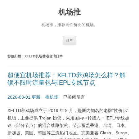
机场推
机场推，推荐高性价比的机场。
跳
菜单
至
正
文
标签归档：
XFLTD机场香港台湾日本
超便宜机场推荐：XFLTD养鸡场怎么样？解
锁不限时流量包与IEPL专线节点
2026-03-01 更新
推机场
已关闭留言
XFLTD养鸡场成立于 2019 年 9 月，是圈内知名的老牌“性价比”
机场，主要提供 Trojan 协议，采用国内中转接入 + IEPL/专线加
速（部分节点）的混合线路架构。节点覆盖香港、台湾、日本、
新加坡、美国、韩国等主流热门地区。完美兼容 Clash、Surge、