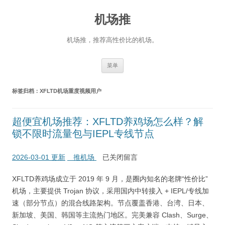
机场推
机场推，推荐高性价比的机场。
跳
菜单
至
正
文
标签归档：
XFLTD机场重度视频用户
超便宜机场推荐：XFLTD养鸡场怎么样？解
锁不限时流量包与IEPL专线节点
2026-03-01 更新
推机场
已关闭留言
XFLTD养鸡场成立于 2019 年 9 月，是圈内知名的老牌“性价比”
机场，主要提供 Trojan 协议，采用国内中转接入 + IEPL/专线加
速（部分节点）的混合线路架构。节点覆盖香港、台湾、日本、
新加坡、美国、韩国等主流热门地区。完美兼容 Clash、Surge、