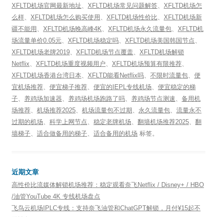
XFLTD机场官网最新地址
、
XFLTD机场常见问题解答
、
XFLTD机场怎
么样
、
XFLTD机场怎么购买使用
、
XFLTD机场性价比
、
XFLTD机场新
疆不能用
、
XFLTD机场晚高峰4K
、
XFLTD机场永久流量包
、
XFLTD机
场流量单价0.05元
、
XFLTD机场稳定吗
、
XFLTD机场美国韩国节点
、
XFLTD机场老牌2019
、
XFLTD机场节点覆盖
、
XFLTD机场解锁
Netflix
、
XFLTD机场重度视频用户
、
XFLTD机场预算有限推荐
、
XFLTD机场香港台湾日本
、
XFLTD能看Netflix吗
、
不限时流量包
、
便
宜机场推荐
、
便宜梯子推荐
、
便宜的IEPL专线机场
、
便宜稳定的梯
子
、
养鸡场加速器
、
养鸡场机场跑路了吗
、
养鸡场节点测速
、
备用机
场推荐
、
机场推荐2025
、
机场流量包不过期
、
永久流量包
、
流量永不
过期的机场
、
科学上网节点
、
稳定老牌机场
、
翻墙机场推荐2025
、
翻
墙梯子
、
适合做备用的梯子
、
适合备用的机场
标签。
近期文章
高性价比流媒体解锁机场推荐：稳定观看奈飞Netflix / Disney+ / HBO
/油管YouTube 4K 专线机场盘点
飞鸟云机场IPLC专线：支持奈飞油管和ChatGPT解锁，月付¥15起不