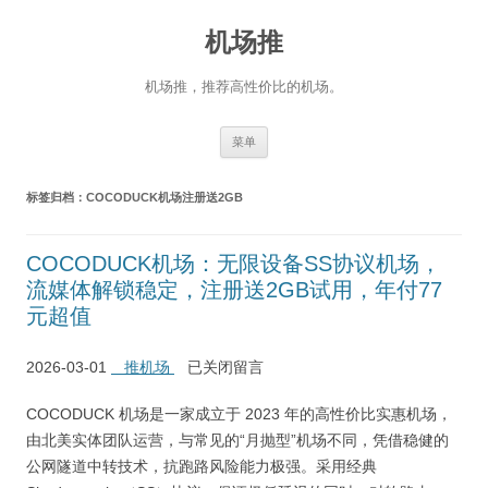
机场推
机场推，推荐高性价比的机场。
跳
菜单
至
正
文
标签归档：
COCODUCK机场注册送2GB
COCODUCK机场：无限设备SS协议机场，
流媒体解锁稳定，注册送2GB试用，年付77
元超值
2026-03-01
推机场
已关闭留言
COCODUCK 机场是一家成立于 2023 年的高性价比实惠机场，
由北美实体团队运营，与常见的“月抛型”机场不同，凭借稳健的
公网隧道中转技术，抗跑路风险能力极强。采用经典