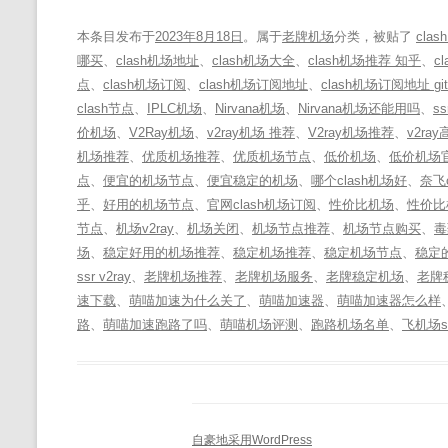
本条目发布于
2023年8月18日
。属于
老牌机场
分类，被贴了
clas
哪买
、
clash机场地址
、
clash机场大全
、
clash机场推荐 知乎
、
c
点
、
clash机场订阅
、
clash机场订阅地址
、
clash机场订阅地址 git
clash节点
、
IPLC机场
、
Nirvana机场
、
Nirvana机场还能用吗
、
s
价机场
、
V2Ray机场
、
v2ray机场 推荐
、
V2ray机场推荐
、
v2ra
机场推荐
、
优质机场推荐
、
优质机场节点
、
低价机场
、
低价机场
点
、
便宜的机场节点
、
便宜稳定的机场
、
哪个clash机场好
、
奈飞c
乎
、
好用的机场节点
、
官网clash机场订阅
、
性价比机场
、
性价比机
节点
、
机场v2ray
、
机场关闭
、
机场节点推荐
、
机场节点购买
、
毒
场
、
稳定好用的机场推荐
、
稳定机场推荐
、
稳定机场节点
、
稳定
ssr v2ray
、
老牌机场推荐
、
老牌机场服务
、
老牌稳定机场
、
老牌
速下载
、
萌喵加速为什么关了
、
萌喵加速器
、
萌喵加速器怎么样
路
、
萌喵加速跑路了吗
、
萌喵机场评测
、
跑路机场名单
、
飞机场s
自豪地采用WordPress