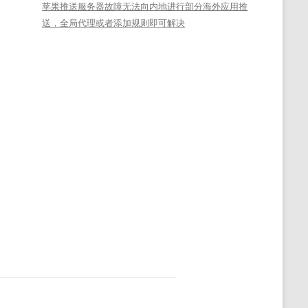
苹果推送服务器故障无法向内地进行部分海外应用推
送，全局代理或者添加规则即可解决