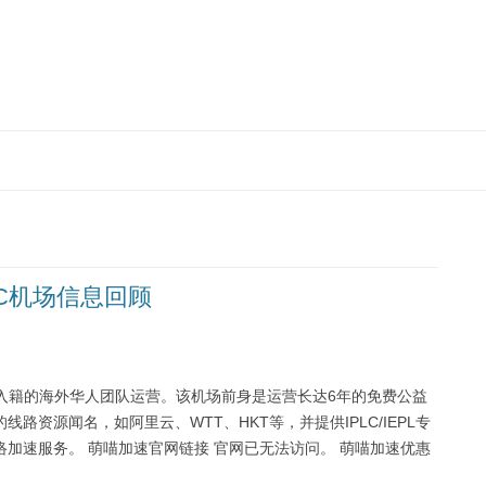
跳
至
正
文
C机场信息回顾
，由已入籍的海外华人团队运营。该机场前身是运营长达6年的免费公益
资源闻名，如阿里云、WTT、HKT等，并提供IPLC/IEPL专
加速服务。 萌喵加速官网链接 官网已无法访问。 萌喵加速优惠