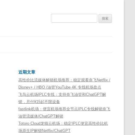
搜
索：
近期文章
高性价比流媒体解锁机场推荐：稳定观看奈飞Netflix /
Disney+ / HBO /油管YouTube 4K 专线机场盘点
飞鸟云机场IPLC专线：支持奈飞油管和ChatGPT解
锁，月付¥15起不限设备
fastlink机场：便宜机场推荐全节点IPLC专线解锁奈飞
油管流媒体/ChatGPT解锁
Totoro Cloud龙猫云机场：稳定IPLC便宜高性价比机
场原生IP解锁Netflix/ChatGPT