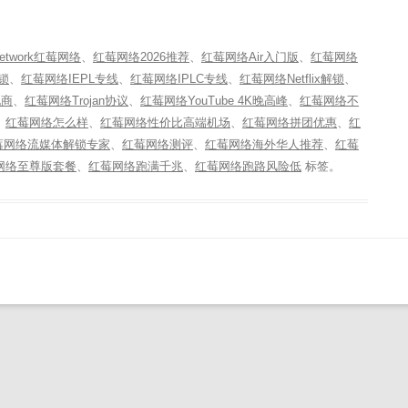
etwork红莓网络
、
红莓网络2026推荐
、
红莓网络Air入门版
、
红莓网络
解锁
、
红莓网络IEPL专线
、
红莓网络IPLC专线
、
红莓网络Netflix解锁
、
电商
、
红莓网络Trojan协议
、
红莓网络YouTube 4K晚高峰
、
红莓网络不
、
红莓网络怎么样
、
红莓网络性价比高端机场
、
红莓网络拼团优惠
、
红
莓网络流媒体解锁专家
、
红莓网络测评
、
红莓网络海外华人推荐
、
红莓
网络至尊版套餐
、
红莓网络跑满千兆
、
红莓网络跑路风险低
标签。