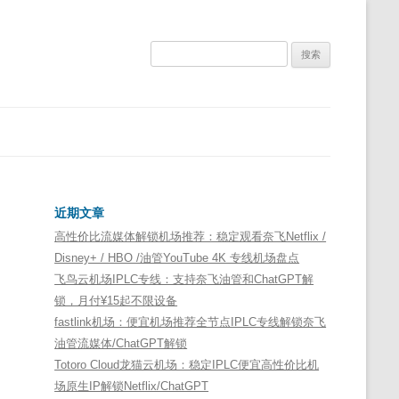
搜
索：
近期文章
高性价比流媒体解锁机场推荐：稳定观看奈飞Netflix /
Disney+ / HBO /油管YouTube 4K 专线机场盘点
飞鸟云机场IPLC专线：支持奈飞油管和ChatGPT解
锁，月付¥15起不限设备
fastlink机场：便宜机场推荐全节点IPLC专线解锁奈飞
油管流媒体/ChatGPT解锁
Totoro Cloud龙猫云机场：稳定IPLC便宜高性价比机
场原生IP解锁Netflix/ChatGPT