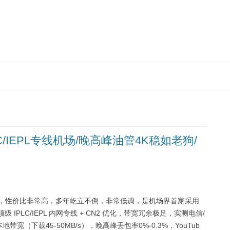
跳
至
正
文
C/IEPL专线机场/晚高峰油管4K稳如老狗/
端机场，性价比非常高，多年屹立不倒，非常低调，是机场界首家采用
顶级 IPLC/IEPL 内网专线 + CN2 优化，带宽冗余极足，实测电信/
（下载45-50MB/s），晚高峰丢包率0%-0.3%，YouTub