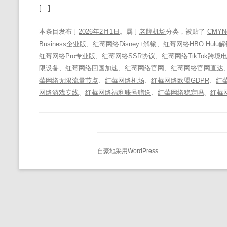
[…]
本条目发布于
2026年2月1日
。属于
老牌机场
分类，被贴了
CMYN
Business企业版
、
红莓网络Disney+解锁
、
红莓网络HBO Hulu
红莓网络Pro专业版
、
红莓网络SSR协议
、
红莓网络TikTok跨境
限设备
、
红莓网络回国加速
、
红莓网络官网
、
红莓网络官网直达
莓网络无限流量节点
、
红莓网络机场
、
红莓网络欧盟GDPR
、
红
网络游戏专线
、
红莓网络福利账号赠送
、
红莓网络稳定吗
、
红莓
自豪地采用WordPress