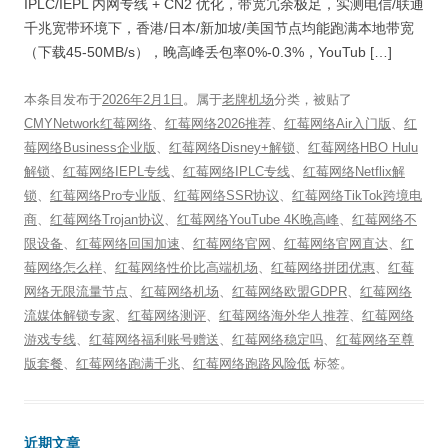
IPLC/IEPL 内网专线 + CN2 优化，带宽冗余极足，实测电信/联通
千兆宽带环境下，香港/日本/新加坡/美国节点均能跑满本地带宽
（下载45-50MB/s），晚高峰丢包率0%-0.3%，YouTub […]
本条目发布于
2026年2月1日
。属于
老牌机场
分类，被贴了
CMYNetwork红莓网络
、
红莓网络2026推荐
、
红莓网络Air入门版
、
红
莓网络Business企业版
、
红莓网络Disney+解锁
、
红莓网络HBO Hulu
解锁
、
红莓网络IEPL专线
、
红莓网络IPLC专线
、
红莓网络Netflix解
锁
、
红莓网络Pro专业版
、
红莓网络SSR协议
、
红莓网络TikTok跨境电
商
、
红莓网络Trojan协议
、
红莓网络YouTube 4K晚高峰
、
红莓网络不
限设备
、
红莓网络回国加速
、
红莓网络官网
、
红莓网络官网直达
、
红
莓网络怎么样
、
红莓网络性价比高端机场
、
红莓网络拼团优惠
、
红莓
网络无限流量节点
、
红莓网络机场
、
红莓网络欧盟GDPR
、
红莓网络
流媒体解锁专家
、
红莓网络测评
、
红莓网络海外华人推荐
、
红莓网络
游戏专线
、
红莓网络福利账号赠送
、
红莓网络稳定吗
、
红莓网络至尊
版套餐
、
红莓网络跑满千兆
、
红莓网络跑路风险低
标签。
近期文章