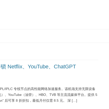
跳
至
正
文
flix、YouTube、ChatGPT
IEPL/IPLC 专线节点的高性能网络加速服务。该机场支持无限设备
奈飞）、YouTube（油管）、HBO、TVB 等主流流媒体平台。提供 5
” 后可享 8 折折扣，最低月付仅需 8.5 元。 深 […]