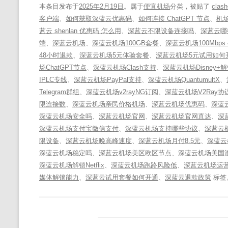
本条目发布于
2025年2月19日
。属于
便宜机场
分类，被贴了
cla
客户端
、
如何获取深蓝云优惠码
、
如何连接 ChatGPT 节点
、
机
蓝云 shenlan 优惠码 怎么用
、
深蓝云不限设备连接吗
、
深蓝云哪
端
、
深蓝云机场
、
深蓝云机场100GB套餐
、
深蓝云机场100Mbps 
48小时退款
、
深蓝云机场5元体验套餐
、
深蓝云机场5元试用如何
场ChatGPT节点
、
深蓝云机场Clash支持
、
深蓝云机场Disney+
IPLC专线
、
深蓝云机场PayPal支持
、
深蓝云机场QuantumultX
、
Telegram群组
、
深蓝云机场v2rayNG订阅
、
深蓝云机场V2Ray协
限连接数
、
深蓝云机场亲民价格机场
、
深蓝云机场优惠码
、
深蓝
深蓝云机场安全吗
、
深蓝云机场官网
、
深蓝云机场官网直达
、
深
深蓝云机场支付宝微信支付
、
深蓝云机场支持哪些协议
、
深蓝云
限设备
、
深蓝云机场晚高峰速度
、
深蓝云机场月付8.5元
、
深蓝云
深蓝云机场稳定吗
、
深蓝云机场美区欧区节点
、
深蓝云机场美国
深蓝云机场解锁Netflix
、
深蓝云机场跑路风险低
、
深蓝云机场运
媒体解锁能力
、
深蓝云试用套餐如何开通
、
深蓝云退款政策
标签