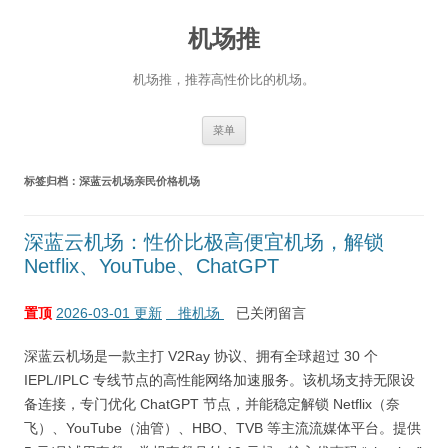
机场推
机场推，推荐高性价比的机场。
跳
菜单
至
正
文
标签归档：
深蓝云机场亲民价格机场
深蓝云机场：性价比极高便宜机场，解锁
Netflix、YouTube、ChatGPT
置顶
2026-03-01 更新
推机场
已关闭留言
深蓝云机场是一款主打 V2Ray 协议、拥有全球超过 30 个
IEPL/IPLC 专线节点的高性能网络加速服务。该机场支持无限设
备连接，专门优化 ChatGPT 节点，并能稳定解锁 Netflix（奈
飞）、YouTube（油管）、HBO、TVB 等主流流媒体平台。提供