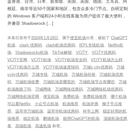
盖香港、台湾、日本、新加坡、美国、英国、德国、土耳其、阿
根廷、南非等近50个国家和地区，包含众多冷门节点。自研定制
的 Windows 客户端和24小时在线客服为用户提供了极大便利，
并兼容 Shadowrock […]
本条目发布于
2024年1月18日
。属于
便宜机场
分类，被贴了
ChatGPT
机场
、
clash 优惠码
、
clash机场优惠码
、
IEPL专线机场
、
Netflix机
场
、
Shadowsocks机场
、
TikTok解锁
、
VCITY
、
VCITY优惠码
、
VCITY官网
、
VCITY机场
、
VCITY机场安全吗
、
VCITY机场怎么样
、
VCITY机场怎么用
、
VCITY机场速度快吗
、
万城v city优惠码
、
万城
vcity优惠码
、
万城专线
、
万城机场
、
万城机场价格
、
万城机场优惠
码
、
万城机场收费
、
万城机场是哪里的
、
万城机场节点有哪些
、
万城
机场跑路了吗
、
万城网络
、
万城网络优惠码
、
万城网络机场优惠码
、
万城网络机场官网
、
便宜机场
、
免费机场
、
免费机场推荐
、
哪个机场
可以看Netflix
、
小众节点机场
、
机场推荐
、
机场评测
、
梯子节点推
荐
、
温哥华万城机场
、
温哥华机场优惠码
、
科学上网
、
稳定好用的机
场推荐
、
稳定机场
、
翻墙机场
、
能用ChatGPT的机场
、
顶级机场优惠
卷
、
高端机场
、
高速机场
标签。