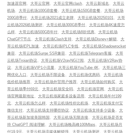
加速器官网
、
大哥云官网
、
大哥云官网clash
、
大哥云新域名
、
大哥云
机场
、
大哥云机场100GB套餐
、
大哥云机场150GB套餐
、
大哥云机场
200GB季付
、
大哥云机场2021成立老牌
、
大哥云机场20250101
、
大哥
云机场2026机场测评
、
大哥云机场300GB季付
、
大哥云机场4K速度怎
么样
、
大哥云机场500GB年付
、
大哥云机场8折优惠
、
大哥云机场
ChatGPT节点
、
大哥云机场Clash支持
、
大哥云机场Disney+解锁
、
大
哥云机场IEPL加速
、
大哥云机场IPLC专线
、
大哥云机场Shadowrocket
兼容
、
大哥云机场Surge SSR兼容
、
大哥云机场Telegram客服
、
大哥
云机场Trojan协议
、
大哥云机场V2rayNG订阅
、
大哥云机场V2Ray协
议
、
大哥云机场VIP1小流量
、
大哥云机场YouTube 4K
、
大哥云机场三
网优化入口
、
大哥云机场不限设备
、
大哥云机场优惠码
、
大哥云机场
低价机场推荐
、
大哥云机场外贸用户推荐
、
大哥云机场如何购买
、
大
哥云机场季付69元
、
大哥云机场安全吗
、
大哥云机场官网
、
大哥云机
场官网最新地址
、
大哥云机场家庭多设备适用
、
大哥云机场年付199
元
、
大哥云机场怎么样
、
大哥云机场性价比机场
、
大哥云机场支付宝
微信支付
、
大哥云机场支持哪些协议
、
大哥云机场支持多少设备
、
大
哥云机场新加坡美国韩国
、
大哥云机场无限连接
、
大哥云机场是否支
持 ChatGPT 阅读理解
、
大哥云机场晚高峰100Mbps
、
大哥云机场月
付19.9元
、
大哥云机场流媒体解锁强
、
大哥云机场测评
、
大哥云机场