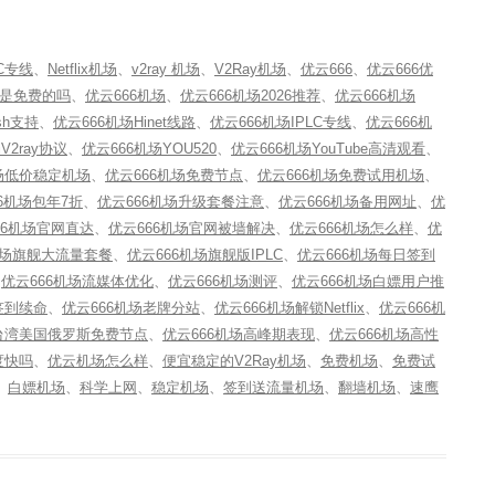
LC专线
、
Netflix机场
、
v2ray 机场
、
V2Ray机场
、
优云666
、
优云666优
6是免费的吗
、
优云666机场
、
优云666机场2026推荐
、
优云666机场
sh支持
、
优云666机场Hinet线路
、
优云666机场IPLC专线
、
优云666机
V2ray协议
、
优云666机场YOU520
、
优云666机场YouTube高清观看
、
机场低价稳定机场
、
优云666机场免费节点
、
优云666机场免费试用机场
、
6机场包年7折
、
优云666机场升级套餐注意
、
优云666机场备用网址
、
优
66机场官网直达
、
优云666机场官网被墙解决
、
优云666机场怎么样
、
优
机场旗舰大流量套餐
、
优云666机场旗舰版IPLC
、
优云666机场每日签到
、
优云666机场流媒体优化
、
优云666机场测评
、
优云666机场白嫖用户推
签到续命
、
优云666机场老牌分站
、
优云666机场解锁Netflix
、
优云666机
港台湾美国俄罗斯免费节点
、
优云666机场高峰期表现
、
优云666机场高性
度快吗
、
优云机场怎么样
、
便宜稳定的V2Ray机场
、
免费机场
、
免费试
、
白嫖机场
、
科学上网
、
稳定机场
、
签到送流量机场
、
翻墙机场
、
速鹰